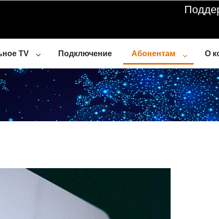
Подде
ьное TV
Подключение
Абонентам
О к